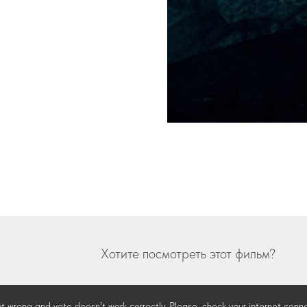
Хотите посмотреть этот фильм?
 wrong and vote doesn't work correctly. Please, check your internet conne