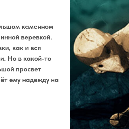
большом каменном
линной веревкой.
ки, как и вся
. Но в какой-то
ьшой просвет
аёт ему надежду на